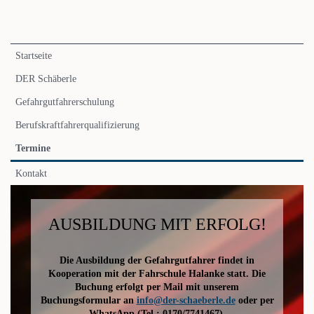
Navigation
Startseite
überspringen
DER Schäberle
Gefahrgutfahrerschulung
Berufskraftfahrerqualifizierung
Termine
Kontakt
AUSBILDUNG MIT ERFOLG!
Die Ausbildung der Gefahrgutfahrer findet in
Kooperation mit der Fahrschule Halanke statt. Die
Buchung erfolgt per Mail mit unserem
Buchungsformular an
info@der-schaeberle.de
oder per
WhatsApp (Tel.: 0170/7741467).