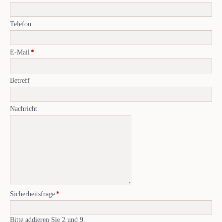
Telefon
Pflichtfeld
E-Mail
*
Betreff
Nachricht
Pflichtfeld
Sicherheitsfrage
*
Bitte addieren Sie 2 und 9.