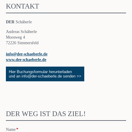
KONTAKT
DER
Schäberle
Andreas Schäberle
Moosweg 4
72226 Simmersfeld
info@der-schaeberle.de
www.der-schaeberle.de
Hier Buchungsformular herunterladen
und an info@der-schaeberle.de senden >>
DER WEG IST DAS ZIEL!
Pflichtfeld
Name
*