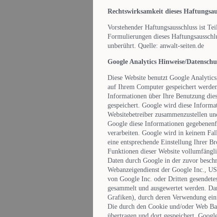
Rechtswirksamkeit dieses Haftungsau
Vorstehender Haftungsausschluss ist Tei
Formulierungen dieses Haftungsausschlu
unberührt. Quelle: anwalt-seiten.de
Google Analytics Hinweise/Datenschu
Diese Website benutzt Google Analytics
auf Ihrem Computer gespeichert werden
Informationen über Ihre Benutzung dies
gespeichert. Google wird diese Informa
Websitebetreiber zusammenzustellen un
Google diese Informationen gegebenenfal
verarbeiten. Google wird in keinem Fal
eine entsprechende Einstellung Ihrer Br
Funktionen dieser Website vollumfängli
Daten durch Google in der zuvor besch
Webanzeigendienst der Google Inc., USA
von Google Inc. oder Dritten gesendete
gesammelt und ausgewertet werden. Da
Grafiken), durch deren Verwendung ein
Die durch den Cookie und/oder Web Bac
übertragen und dort gespeichert. Googl