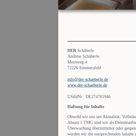
DER
Schäberle
Andreas Schäberle
Moosweg 4
72226 Simmersfeld
info@der-schaeberle.de
www.der-schaeberle.de
UStIdNr.: DE274781946
Haftung für Inhalte
Obwohl wir uns um Aktualität, Vollstän
Absatz 1 TMG sind wir als Diensteanbie
Überwachung übermittelter oder gespei
werden wir die entsprechenden Inhalte