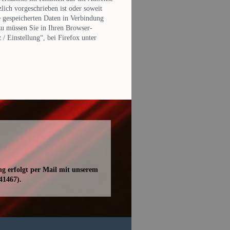
lich vorgeschrieben ist oder soweit
e gespeicherten Daten in Verbindung
zu müssen Sie in Ihren Browser-
/ Einstellung“, bei Firefox unter
ng erfolgt per Mail mit unserem
41467).