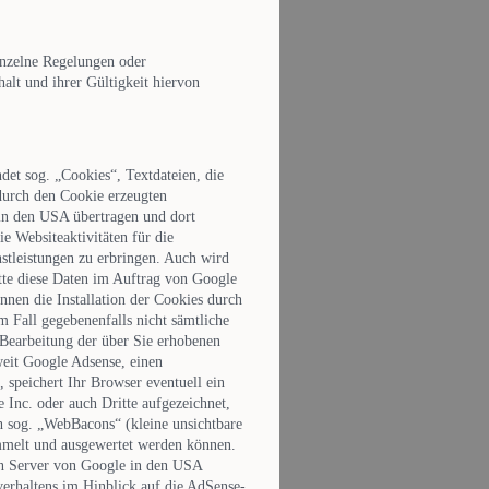
einzelne Regelungen oder
alt und ihrer Gültigkeit hiervon
et sog. „Cookies“, Textdateien, die
durch den Cookie erzeugten
 in den USA übertragen und dort
e Websiteaktivitäten für die
stleistungen zu erbringen. Auch wird
itte diese Daten im Auftrag von Google
nen die Installation der Cookies durch
m Fall gegebenenfalls nicht sämtliche
 Bearbeitung der über Sie erhobenen
eit Google Adsense, einen
 speichert Ihr Browser eventuell ein
Inc. oder auch Dritte aufgezeichnet,
 sog. „WebBacons“ (kleine unsichtbare
mmelt und ausgewertet werden können.
en Server von Google in den USA
verhaltens im Hinblick auf die AdSense-