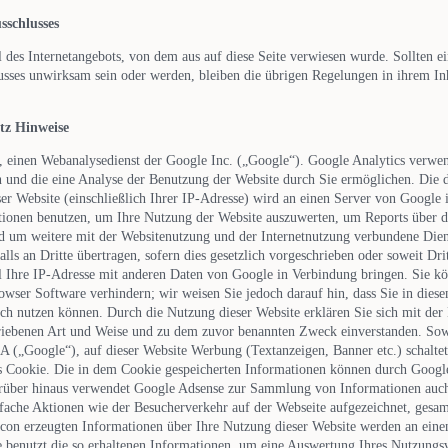
sschlusses
l des Internetangebots, von dem aus auf diese Seite verwiesen wurde. Sollten 
sses unwirksam sein oder werden, bleiben die übrigen Regelungen in ihrem Inh
tz Hinweise
, einen Webanalysedienst der Google Inc. („Google“). Google Analytics verwend
 und die eine Analyse der Benutzung der Website durch Sie ermöglichen. Die 
er Website (einschließlich Ihrer IP-Adresse) wird an einen Server von Google
tionen benutzen, um Ihre Nutzung der Website auszuwerten, um Reports über di
d um weitere mit der Websitenutzung und der Internetnutzung verbundene Dien
ls an Dritte übertragen, sofern dies gesetzlich vorgeschrieben oder soweit Dr
l Ihre IP-Adresse mit anderen Daten von Google in Verbindung bringen. Sie kön
owser Software verhindern; wir weisen Sie jedoch darauf hin, dass Sie in diese
ch nutzen können. Durch die Nutzung dieser Website erklären Sie sich mit der
riebenen Art und Weise und zu dem zuvor benannten Zweck einverstanden. Sow
 („Google“), auf dieser Website Werbung (Textanzeigen, Banner etc.) schaltet,
s Cookie. Die in dem Cookie gespeicherten Informationen können durch Google 
rüber hinaus verwendet Google Adsense zur Sammlung von Informationen auch
fache Aktionen wie der Besucherverkehr auf der Webseite aufgezeichnet, gesa
on erzeugten Informationen über Ihre Nutzung dieser Website werden an ein
e benutzt die so erhaltenen Informationen, um eine Auswertung Ihres Nutzungs