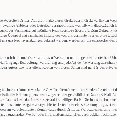
ne Webseiten Dritter. Auf die Inhalte dieser direkt oder indirekt verlinkten Web
er jeweilige Anbieter oder Betreiber verantwortlich, weshalb wir diesbezüglich
unkt der Verlinkung auf mögliche Rechtsverstöße überprüft. Zum Zeitpunkt de
dige Überprüfung sämtlicher Inhalte der von uns verlinkten Seiten ohne tatsäc
 Falls uns Rechtsverletzungen bekannt werden, werden wir die entsprechenden L
stellten Inhalte und Werke auf diesen Webseiten unterliegen dem deutschen Urhe
rvielfältigung, Bearbeitung, Verbreitung und jede Art der Verwertung außerhalb
igen Autors bzw. Erstellers. Kopien von diesen Seiten sind nur für den privaten 
ng im Internet können wir keine Gewähr übernehmen, insbesondere besteht bei 
Im Falle der Erhebung personenbezogener oder geschäftlicher Daten (E-Mail-Ad
eser Daten seitens des Nutzers stets auf freiwilliger Basis. Die Inanspruchnahm
aten bzw. unter Angabe anonymisierter Daten oder eines Pseudonyms gestattet, 
pressum veröffentlichten Kontaktdaten durch Dritte zu Werbezwecken wird hie
rlangt zugesandter Werbe- oder Informationsmaterialien ausdrücklich rechtliche 