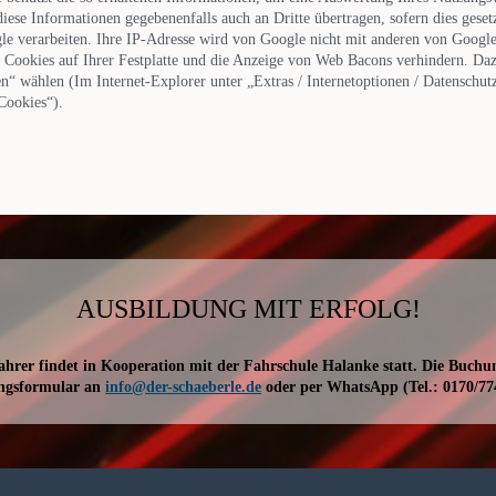
se Informationen gegebenenfalls auch an Dritte übertragen, sofern dies gesetz
le verarbeiten. Ihre IP-Adresse wird von Google nicht mit anderen von Googl
 Cookies auf Ihrer Festplatte und die Anzeige von Web Bacons verhindern. Da
n“ wählen (Im Internet-Explorer unter „Extras / Internetoptionen / Datenschutz 
 Cookies“).
AUSBILDUNG MIT ERFOLG!
hrer findet in Kooperation mit der Fahrschule Halanke statt. Die Buchu
ngsformular an
info@der-schaeberle.de
oder per WhatsApp (Tel.: 0170/77