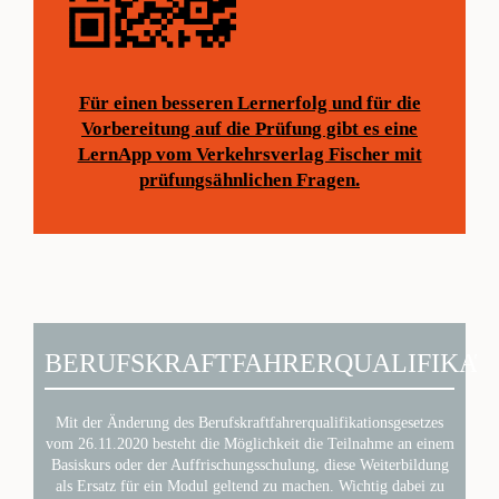
Für einen besseren Lernerfolg und für die
Vorbereitung auf die Prüfung gibt es eine
LernApp vom Verkehrsverlag Fischer mit
prüfungsähnlichen Fragen.
BERUFSKRAFTFAHRERQUALIFIKAT
Mit der Änderung des Berufskraftfahrerqualifikationsgesetzes
vom 26.11.2020 besteht die Möglichkeit die Teilnahme an einem
Basiskurs oder der Auffrischungsschulung, diese Weiterbildung
als Ersatz für ein Modul geltend zu machen. Wichtig dabei zu