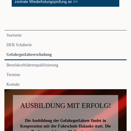
zentrale Wiederholungsprüfung an >>
Navigation
Startseite
überspringen
DER Schäberle
Gefahrgutfahrerschulung
Berufskraftfahrerqualifizierung
Termine
Kontakt
AUSBILDUNG MIT ERFOLG!
Die Ausbildung der Gefahrgutfahrer findet in
Kooperation mit der Fahrschule Halanke statt. Die