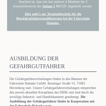
beachten ist, dass mit den anderen 4 Modulen die 3
Kenntnisbereiche der
Anlage 1
BKFQV abgedeckt werden.
Hier geht’s zur Terminübersicht für die
Berufskraftfahrerqualifizierung bei der Fahrschule
Halanke.
AUSBILDUNG DER
GEFAHRGUTFAHRER
Die Gefahrgutfahrerschulungen finden in den Räumen der
Fahrschule Halanke GmbH, Raistinger Straße 53, 71083
Herrenberg statt. Unsere Gefahrgutfahrerschulungen entsprechen
den jeweils aktuellen Kursplänen des DIHK und sind durch die
jeweilige Industrie- und Handelskammer genehmigt.
Die
Ausbildung der Gefahrgutfahrer findet in Kooperation mit
der Fahrschule Halanke statt.