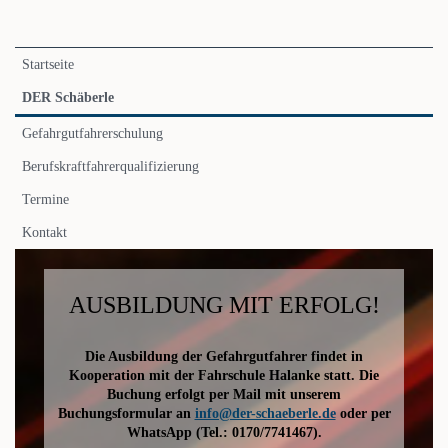
Navigation
Startseite
überspringen
DER Schäberle
Gefahrgutfahrerschulung
Berufskraftfahrerqualifizierung
Termine
Kontakt
AUSBILDUNG MIT ERFOLG!
Die Ausbildung der Gefahrgutfahrer findet in
Kooperation mit der Fahrschule Halanke statt. Die
Buchung erfolgt per Mail mit unserem
Buchungsformular an
info@der-schaeberle.de
oder per
WhatsApp (Tel.: 0170/7741467).