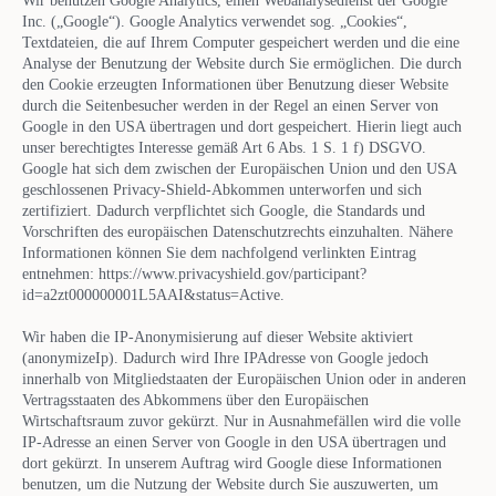
Wir benutzen Google Analytics, einen Webanalysedienst der Google
Inc. („Google“). Google Analytics verwendet sog. „Cookies“,
Textdateien, die auf Ihrem Computer gespeichert werden und die eine
Analyse der Benutzung der Website durch Sie ermöglichen. Die durch
den Cookie erzeugten Informationen über Benutzung dieser Website
durch die Seitenbesucher werden in der Regel an einen Server von
Google in den USA übertragen und dort gespeichert. Hierin liegt auch
unser berechtigtes Interesse gemäß Art 6 Abs. 1 S. 1 f) DSGVO.
Google hat sich dem zwischen der Europäischen Union und den USA
geschlossenen Privacy-Shield-Abkommen unterworfen und sich
zertifiziert. Dadurch verpflichtet sich Google, die Standards und
Vorschriften des europäischen Datenschutzrechts einzuhalten. Nähere
Informationen können Sie dem nachfolgend verlinkten Eintrag
entnehmen: https://www.privacyshield.gov/participant?
id=a2zt000000001L5AAI&status=Active.
Wir haben die IP-Anonymisierung auf dieser Website aktiviert
(anonymizeIp). Dadurch wird Ihre IPAdresse von Google jedoch
innerhalb von Mitgliedstaaten der Europäischen Union oder in anderen
Vertragsstaaten des Abkommens über den Europäischen
Wirtschaftsraum zuvor gekürzt. Nur in Ausnahmefällen wird die volle
IP-Adresse an einen Server von Google in den USA übertragen und
dort gekürzt. In unserem Auftrag wird Google diese Informationen
benutzen, um die Nutzung der Website durch Sie auszuwerten, um